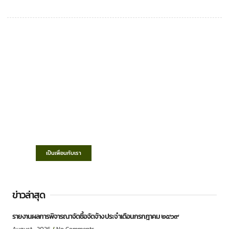
เทศบาลตำบลชำฆ้อ
“ตำบลชำฆ้อมุ่งพัฒนาคุณภาพชีวิต เศรษฐกิจ
ก้าวหน้า ประชาชนมีส่วนร่วม ”
เป็นเพื่อนกับเรา
ข่าวล่าสุด
รายงานผลการพิจารณาจัดซื้อจัดจ้าง ประจำเดือนกรกฎาคม ๒๕๖๙
August , 2026
No Comments