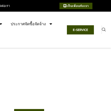
ิดต่อเรา
เป็นเพื่อนกับเรา
ประกาศจัดซื้อจัดจ้าง
E-SERVICE
เทศบาลตำบลชำฆ้อ
“ตำบลชำฆ้อมุ่งพัฒนาคุณภาพชีวิต
เศรษฐกิจก้าวหน้า ประชาชนมีส่วนร่วม ”