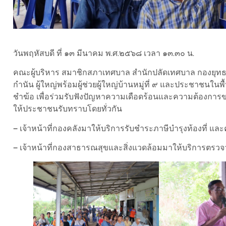
วันพฤหัสบดี ที่ ๑๓ มีนาคม พ.ศ.๒๕๖๘ เวลา ๑๓.๓๐ น.
คณะผู้บริหาร สมาชิกสภาเทศบาล สำนักปลัดเทศบาล กองยุท
กำนัน ผู้ใหญ่พร้อมผู้ช่วยผู้ใหญ่บ้านหมู่ที่ ๙ และประชาชนใน
ชำฆ้อ เพื่อร่วมรับฟังปัญหาความเดือดร้อนและความต้องการ
ให้ประชาชนรับทราบโดยทั่วกัน
– เจ้าหน้าที่กองคลังมาให้บริการรับชำระภาษีบำรุงท้องที่ แล
– เจ้าหน้าที่กองสาธารณสุขและสิ่งแวดล้อมมาให้บริการตรว