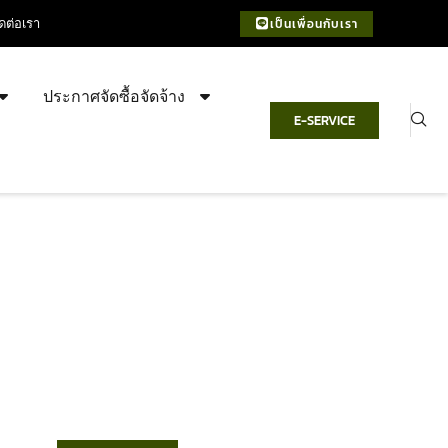
ิดต่อเรา
เป็นเพื่อนกับเรา
ประกาศจัดซื้อจัดจ้าง
E-SERVICE
เทศบาลตำบลชำฆ้อ
“ตำบลชำฆ้อมุ่งพัฒนาคุณภาพชีวิต
เศรษฐกิจก้าวหน้า ประชาชนมีส่วนร่วม ”