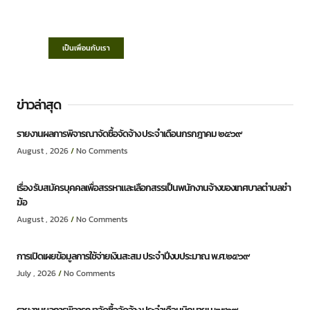
“ตำบลชำฆ้อมุ่งพัฒนาคุณภาพชีวิต เศรษฐกิจ
ก้าวหน้า ประชาชนมีส่วนร่วม ”
เป็นเพื่อนกับเรา
ข่าวล่าสุด
รายงานผลการพิจารณาจัดซื้อจัดจ้าง ประจำเดือนกรกฎาคม ๒๕๖๙
August , 2026
No Comments
เรื่อง รับสมัครบุคคลเพื่อสรรหาและเลือกสรรเป็นพนักงานจ้างของเทศบาลตำบลชำ
ฆ้อ
August , 2026
No Comments
การเปิดเผยข้อมูลการใช้จ่ายเงินสะสม ประจำปีงบประมาณ พ.ศ.๒๕๖๙
July , 2026
No Comments