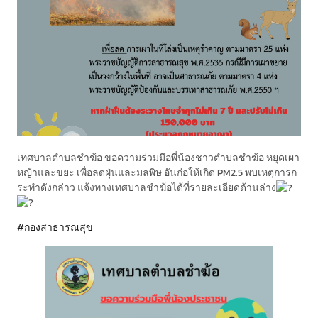
เทศบาลตำบลชำฆ้อ ขอความร่วมมือพี่น้องชาวตำบลชำฆ้อ หยุดเผา
หญ้าและขยะ เพื่อลดฝุ่นและมลพิษ อันก่อให้เกิด PM2.5 พบเหตุการก
ระทำดังกล่าว แจ้งทางเทศบาลชำฆ้อได้ที่รายละเอียดด้านล่าง
#กองสาธารณสุข