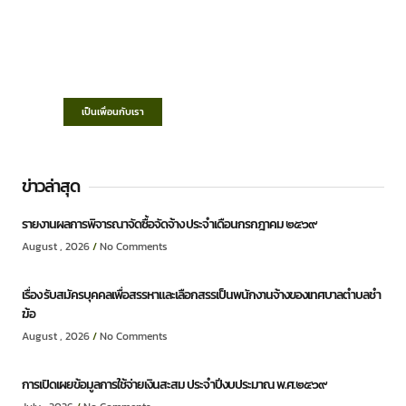
เทศบาลตำบลชำฆ้อ
“ตำบลชำฆ้อมุ่งพัฒนาคุณภาพชีวิต เศรษฐกิจ
ก้าวหน้า ประชาชนมีส่วนร่วม ”
เป็นเพื่อนกับเรา
ข่าวล่าสุด
รายงานผลการพิจารณาจัดซื้อจัดจ้าง ประจำเดือนกรกฎาคม ๒๕๖๙
August , 2026
No Comments
เรื่อง รับสมัครบุคคลเพื่อสรรหาและเลือกสรรเป็นพนักงานจ้างของเทศบาลตำบลชำ
ฆ้อ
August , 2026
No Comments
การเปิดเผยข้อมูลการใช้จ่ายเงินสะสม ประจำปีงบประมาณ พ.ศ.๒๕๖๙