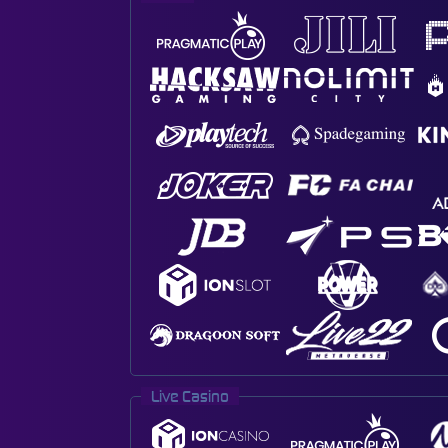
Live Casino