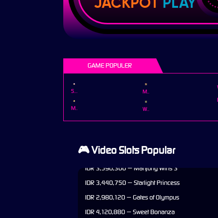
JACKPOT
PLAY
GAME POPULER
Sweet Bonanza Super Scatter
Mahjong Wins 3 – Black Scatter
Mahjong Ways
Wukong - Black Scatter
🎮 Video Slots Popular
IDR 3,590,300 — Mahjong Wins 3
IDR 3,440,750 — Starlight Princess
IDR 2,980,120 — Gates of Olympus
IDR 4,120,880 — Sweet Bonanza