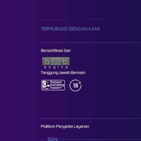
TERHUBUNG DENGAN KAMI
Bersertifikasi Dari
Tanggung Jawab Bermain
Platform Penyedia Layanan
Slots