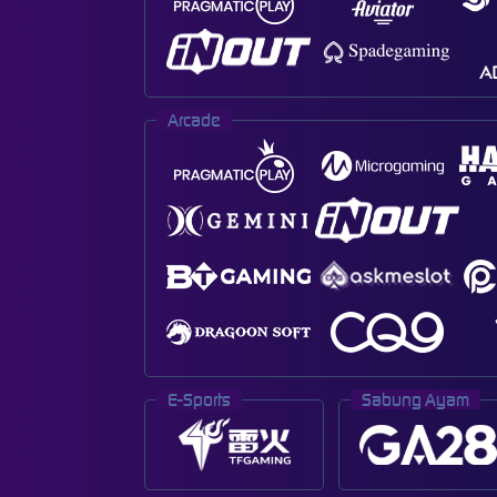
Arcade
E-Sports
Sabung Ayam