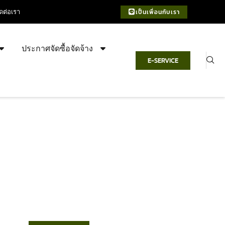
ิดต่อเรา
เป็นเพื่อนกับเรา
ประกาศจัดซื้อจัดจ้าง
E-SERVICE
เทศบาลตำบลชำฆ้อ
“ตำบลชำฆ้อมุ่งพัฒนาคุณภาพชีวิต
เศรษฐกิจก้าวหน้า ประชาชนมีส่วนร่วม ”