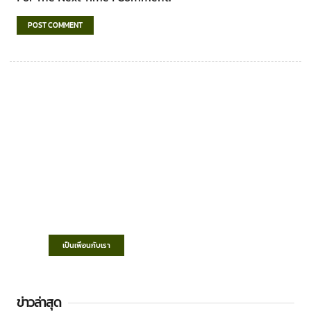
เทศบาลตำบลชำฆ้อ
“ตำบลชำฆ้อมุ่งพัฒนาคุณภาพชีวิต เศรษฐกิจ
ก้าวหน้า ประชาชนมีส่วนร่วม ”
เป็นเพื่อนกับเรา
ข่าวล่าสุด