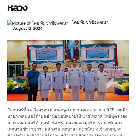
หลวง
โดย ทีมชำฆ้อพัฒนา
August 12, 2024
วันจันทร์ที่ ๑๒ สิงหาคม พ.ศ.๒๕๖๗ เวลา ๑๘.๐๐ น. นายนิวัติ วงศ์พึ่ง
นายกเทศมนตรีตำบลชำฆ้อ มอบหมายให้ นายไพศาล โพธิบุตร รอง
นายกเทศมนตรีตำบลชำฆ้อ พร้อมด้วยคณะผู้บริหาร สมาชิกสภา
เทศบาล ข้าราชการ พนักงานเทศบาล และพนักงานจ้างเทศบาล
ตำบลชำฆ้อ เข้าร่วมพิธีถวายเครื่องราชสักการะและวางพานพุ่ม