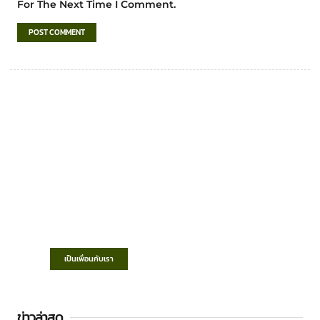
For The Next Time I Comment.
เทศบาลตำบลชำฆ้อ
“ตำบลชำฆ้อมุ่งพัฒนาคุณภาพชีวิต เศรษฐกิจ
ก้าวหน้า ประชาชนมีส่วนร่วม ”
เป็นเพื่อนกับเรา
ข่าวล่าสุด