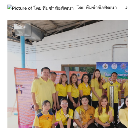
J
โดย ทีมชำฆ้อพัฒนา