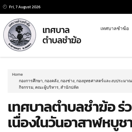
Fri, 7 August 2026
เทศบาล
เทศบาลชำฆ้อ
ตำบลชำฆ้อ
Home
กองการศึกษา
,
กองคลัง
,
กองช่าง
,
กองยุทธศาสตร์และงบประมาณ
กิจกรรม
,
คณะผู้บริหาร
,
สำนักปลัด
เทศบาลตำบลชำฆ้อ ร่ว
เนื่องในวันอาสาฬหบูช