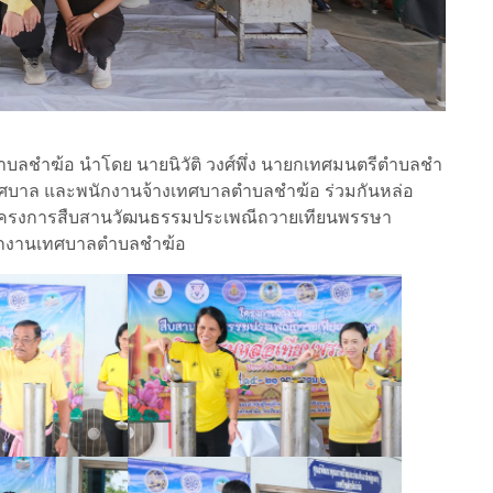
ำบลชำฆ้อ นำโดย นายนิวัติ วงศ์พึ่ง นายกเทศมนตรีตำบลชำ
ทศบาล และพนักงานจ้างเทศบาลตำบลชำฆ้อ ร่วมกันหล่อ
มโครงการสืบสานวัฒนธรรมประเพณีถวายเทียนพรรษา
ักงานเทศบาลตำบลชำฆ้อ