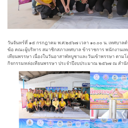
วันจันทร์ที่ ๑๕ กรกฎาคม พ.ศ.๒๕๖๗ เวลา ๑๐.๐๐ น. เทศบาลต
ฆ้อ คณะผู้บริหาร สมาชิกสภาเทศบาล ข้าราชการ พนักงานเ
เทียนพรรษา เนื่องในวันอาสาฬหบูชาและวันเข้าพรรษา ตา
กิจกรรมหล่อเทียนพรรษา ประจำปีงบประมาณ ๒๕๖๗ ณ สำน