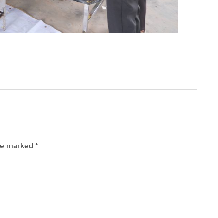
are marked
*