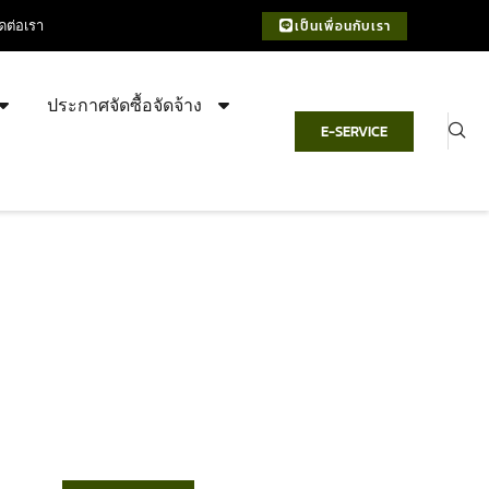
ิดต่อเรา
เป็นเพื่อนกับเรา
ประกาศจัดซื้อจัดจ้าง
E-SERVICE
เทศบาลตำบลชำฆ้อ
“ตำบลชำฆ้อมุ่งพัฒนาคุณภาพชีวิต
เศรษฐกิจก้าวหน้า ประชาชนมีส่วนร่วม ”