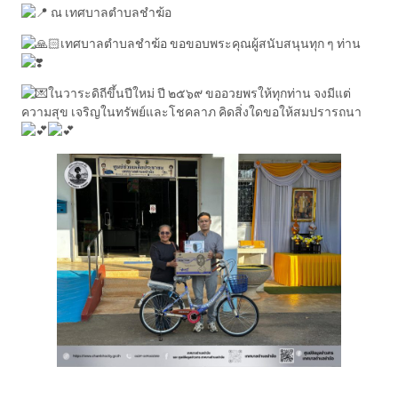
ณ เทศบาลตำบลชำฆ้อ
เทศบาลตำบลชำฆ้อ ขอขอบพระคุณผู้สนับสนุนทุก ๆ ท่าน
ในวาระดิถีขึ้นปีใหม่ ปี ๒๕๖๙ ขออวยพรให้ทุกท่าน จงมีแต่
ความสุข เจริญในทรัพย์และโชคลาภ คิดสิ่งใดขอให้สมปรารถนา