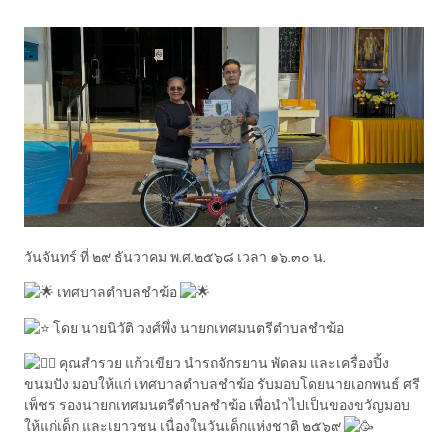
วันจันทร์ ที่ ๒๙ ธันวาคม พ.ศ.๒๕๖๘ เวลา ๑๖.๓๐ น.
เทศบาลตำบลชำฆ้อ
โดย นายนิวัติ วงศ์พึ่ง นายกเทศมนตรีตำบลชำฆ้อ
คุณสำรวย แก้วเขียว นำรถจักรยาน พัดลม และเครื่องปิ้ง
ขนมปัง มอบให้แก่ เทศบาลตำบลชำฆ้อ รับมอบโดยนายเอกพนธ์ ศรี
เพ็ชร รองนายกเทศมนตรีตำบลชำฆ้อ เพื่อนำไปเป็นของขวัญมอบ
ให้แก่เด็ก และเยาวชน เนื่องในวันเด็กแห่งชาติ ๒๕๖๙