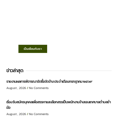
เทศบาลตำบลชำฆ้อ
“ตำบลชำฆ้อมุ่งพัฒนาคุณภาพชีวิต เศรษฐกิจ
ก้าวหน้า ประชาชนมีส่วนร่วม ”
เป็นเพื่อนกับเรา
ข่าวล่าสุด
รายงานผลการพิจารณาจัดซื้อจัดจ้าง ประจำเดือนกรกฎาคม ๒๕๖๙
August , 2026
No Comments
เรื่อง รับสมัครบุคคลเพื่อสรรหาและเลือกสรรเป็นพนักงานจ้างของเทศบาลตำบลชำ
ฆ้อ
August , 2026
No Comments