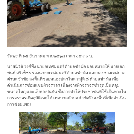
วันพุธ ที่ ๑๘ ธันวาคม พ.ศ.๒๕๖๗ เวลา ๐๙.๓๐ น.
นายนิวัติ วงศ์พึ่ง นายกเทศมนตรีตำบลชำฆ้อ มอบหมายให้ นายเอก
พนธ์ ศรีเพ็ชร รองนายกเทศมนตรีตำบลชำฆ้อ และกองช่างเทศบาล
ตำบลชำฆ้อ ลงพื้นที่ซอยหนองปลาไหล หมู่ที่ ๘ ตำบลชำฆ้อ เพื่อ
ดำเนินการซ่อมแซมผิวจราจร เนื่องจากผิวจราจรชำรุดเป็นหลุม
ขนาดใหญ่และเล็กปะปนกัน ซึ่งอาจทำให้ประชาชนที่ใช้เส้นทางใน
การจราจรเกิดอุบัติเหตุได้ เทศบาลตำบลชำฆ้อจึงลงพื้นที่เพื่อดำเนิน
การซ่อมแซม