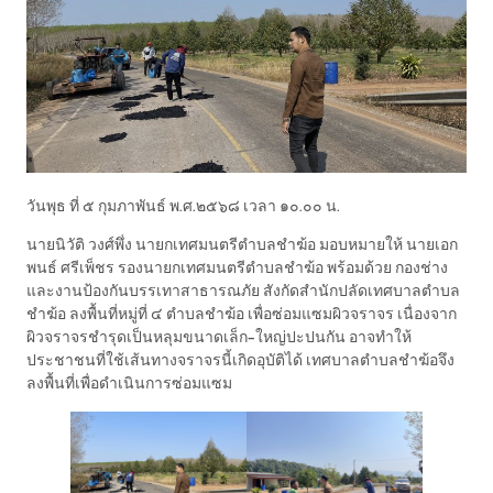
วันพุธ ที่ ๕ กุมภาพันธ์ พ.ศ.๒๕๖๘ เวลา ๑๐.๐๐ น.
นายนิวัติ วงศ์พึ่ง นายกเทศมนตรีตำบลชำฆ้อ มอบหมายให้ นายเอก
พนธ์ ศรีเพ็ชร รองนายกเทศมนตรีตำบลชำฆ้อ พร้อมด้วย กองช่าง
และงานป้องกันบรรเทาสาธารณภัย สังกัดสำนักปลัดเทศบาลตำบล
ชำฆ้อ ลงพื้นที่หมู่ที่ ๔ ตำบลชำฆ้อ เพื่อซ่อมแซมผิวจราจร เนื่องจาก
ผิวจราจรชำรุดเป็นหลุมขนาดเล็ก-ใหญ่ปะปนกัน อาจทำให้
ประชาชนที่ใช้เส้นทางจราจรนี้เกิดอุบัติได้ เทศบาลตำบลชำฆ้อจึง
ลงพื้นที่เพื่อดำเนินการซ่อมแซม