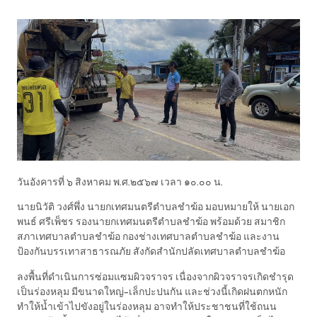
วันอังคารที่ ๖ สิงหาคม พ.ศ.๒๕๖๗ เวลา ๑๐.๐๐ น.
นายนิวัติ วงศ์พึ่ง นายกเทศมนตรีตำบลชำฆ้อ มอบหมายให้ นายเอก
พนธ์ ศรีเพ็ชร รองนายกเทศมนตรีตำบลชำฆ้อ พร้อมด้วย สมาชิก
สภาเทศบาลตำบลชำฆ้อ กองช่างเทศบาลตำบลชำฆ้อ และงาน
ป้องกันบรรเทาสาธารณภัย สังกัดสำนักปลัดเทศบาลตำบลชำฆ้อ
ลงพื้นที่ดำเนินการซ่อมแซมผิวจราจร เนื่องจากผิวจราจรเกิดชำรุด
เป็นร่องหลุม มีขนาดใหญ่-เล็กปะปนกัน และช่วงนี้เกิดฝนตกหนัก
ทำให้น้ำเข้าไปขังอยู่ในร่องหลุม อาจทำให้ประชาชนที่ใช้ถนน