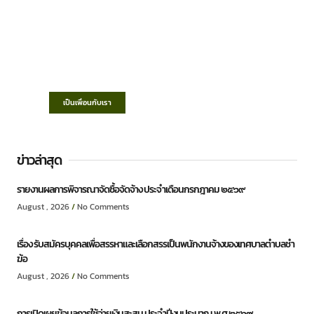
เทศบาลตำบลชำฆ้อ
“ตำบลชำฆ้อมุ่งพัฒนาคุณภาพชีวิต เศรษฐกิจ
ก้าวหน้า ประชาชนมีส่วนร่วม ”
เป็นเพื่อนกับเรา
ข่าวล่าสุด
รายงานผลการพิจารณาจัดซื้อจัดจ้าง ประจำเดือนกรกฎาคม ๒๕๖๙
August , 2026
No Comments
เรื่อง รับสมัครบุคคลเพื่อสรรหาและเลือกสรรเป็นพนักงานจ้างของเทศบาลตำบลชำ
ฆ้อ
August , 2026
No Comments
การเปิดเผยข้อมูลการใช้จ่ายเงินสะสม ประจำปีงบประมาณ พ.ศ.๒๕๖๙