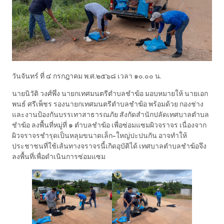
วันจันทร์ ที่ ๔ กรกฎาคม พ.ศ.๒๕๖๘ เวลา ๑๐.๐๐ น.
นายนิวัติ วงศ์พึ่ง นายกเทศมนตรีตำบลชำฆ้อ มอบหมายให้ นายเอก
พนธ์ ศรีเพ็ชร รองนายกเทศมนตรีตำบลชำฆ้อ พร้อมด้วย กองช่าง
และงานป้องกันบรรเทาสาธารณภัย สังกัดสำนักปลัดเทศบาลตำบล
ชำฆ้อ ลงพื้นที่หมู่ที่ ๑ ตำบลชำฆ้อ เพื่อซ่อมแซมผิวจราจร เนื่องจาก
ผิวจราจรชำรุดเป็นหลุมขนาดเล็ก-ใหญ่ปะปนกัน อาจทำให้
ประชาชนที่ใช้เส้นทางจราจรนี้เกิดอุบัติได้ เทศบาลตำบลชำฆ้อจึง
ลงพื้นที่เพื่อดำเนินการซ่อมแซม