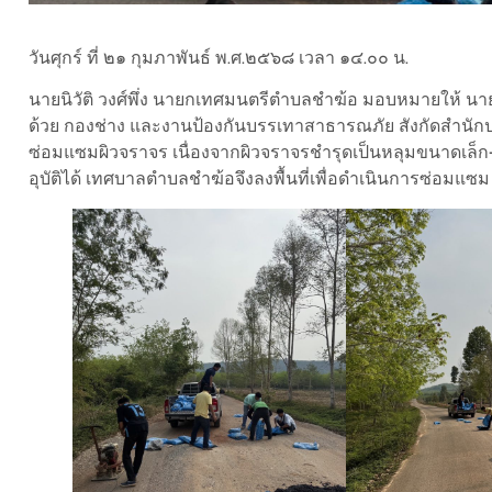
วันศุกร์ ที่ ๒๑ กุมภาพันธ์ พ.ศ.๒๕๖๘ เวลา ๑๔.๐๐ น.
นายนิวัติ วงศ์พึ่ง นายกเทศมนตรีตำบลชำฆ้อ มอบหมายให้ น
ด้วย กองช่าง และงานป้องกันบรรเทาสาธารณภัย สังกัดสำนักปลั
ซ่อมแซมผิวจราจร เนื่องจากผิวจราจรชำรุดเป็นหลุมขนาดเล็ก
อุบัติได้ เทศบาลตำบลชำฆ้อจึงลงพื้นที่เพื่อดำเนินการซ่อมแซม