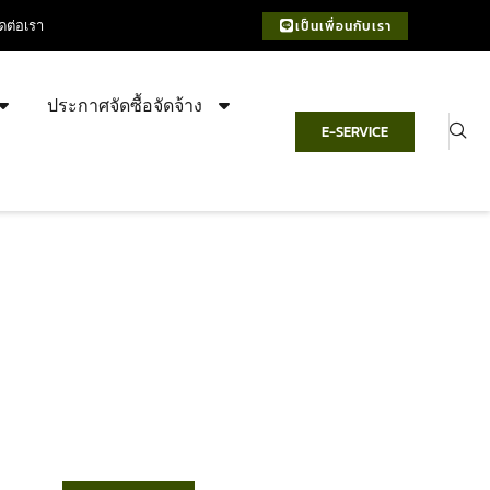
ิดต่อเรา
เป็นเพื่อนกับเรา
ประกาศจัดซื้อจัดจ้าง
E-SERVICE
เทศบาลตำบลชำฆ้อ
“ตำบลชำฆ้อมุ่งพัฒนาคุณภาพชีวิต
เศรษฐกิจก้าวหน้า ประชาชนมีส่วนร่วม ”