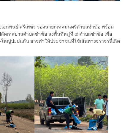
ายเอกพนธ์ ศรีเพ็ชร รองนายกเทศมนตรีตำบลชำฆ้อ พร้อม
ดเทศบาลตำบลชำฆ้อ ลงพื้นที่หมู่ที่ ๔ ตำบลชำฆ้อ เพื่อ
-ใหญ่ปะปนกัน อาจทำให้ประชาชนที่ใช้เส้นทางจราจรนี้เกิด