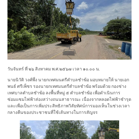
วันจันทร์ ที่ ๒๖ สิงหาคม พ.ศ.๒๕๖๗ เวลา ๑๐.๐๐ น.
นายนิวัติ วงศ์พึ่ง นายกเทศมนตรีตำบลชำฆ้อ มอบหมายให้ นายเอก
พนธ์ ศรีเพ็ชร รองนายกเทศมนตรีตำบลชำฆ้อ พร้อมด้วย กองช่าง
เทศบาลตำบลชำฆ้อ ลงพื้นที่หมู่ ๕ ตำบลชำฆ้อ เพื่อดำเนินการ
ซ่อมแซมไฟฟ้าส่องสว่างถนนสาธารณะ เนื่องจากหลอดไฟฟ้าชำรุด
และเพื่อเป็นการเพิ่มประสิทธิภาพวิสัยทัศน์การมองเห็นในช่วงเวลา
กลางคืนของประชาชนที่ใช้เส้นทางในการสัญจร