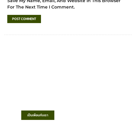
Save My Name, Email, And Website In This Browser
For The Next Time I Comment.
เทศบาลตำบลชำฆ้อ
“ตำบลชำฆ้อมุ่งพัฒนาคุณภาพชีวิต เศรษฐกิจ
ก้าวหน้า ประชาชนมีส่วนร่วม ”
เป็นเพื่อนกับเรา