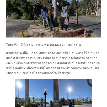
วันพฤหัสบดี ที่ ๑๖ มกราคม พ.ศ.๒๕๖๘ เวลา ๑๔.๐๐ น.
นายนิวัติ วงศ์พึ่ง นายกเทศมนตรีตำบลชำฆ้อ มอบหมายให้ นายเอก
พนธ์ ศรีเพ็ชร รองนายกเทศมนตรีตำบลชำฆ้อ พร้อมด้วย กองช่าง
และงานป้องกันบรรเทาสาธารณภัย สังกัดสำนักปลัดเทศบาลตำบล
ชำฆ้อ ลงพื้นที่เพื่อซ่อมแซมไฟฟ้าส่องสว่างบริเวณเกาะกลางถนนสี่
แยกวงเวียนชำฆ้อ เนื่องจากหลอดไฟฟ้าชำรุด