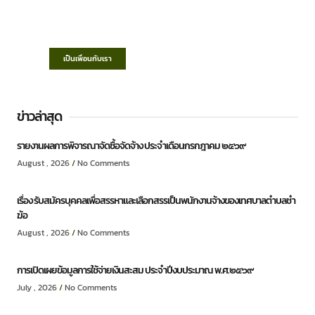
“ตำบลชำฆ้อมุ่งพัฒนาคุณภาพชีวิต เศรษฐกิจ
ก้าวหน้า ประชาชนมีส่วนร่วม ”
เป็นเพื่อนกับเรา
ข่าวล่าสุด
รายงานผลการพิจารณาจัดซื้อจัดจ้าง ประจำเดือนกรกฎาคม ๒๕๖๙
August , 2026
No Comments
เรื่อง รับสมัครบุคคลเพื่อสรรหาและเลือกสรรเป็นพนักงานจ้างของเทศบาลตำบลชำ
ฆ้อ
August , 2026
No Comments
การเปิดเผยข้อมูลการใช้จ่ายเงินสะสม ประจำปีงบประมาณ พ.ศ.๒๕๖๙
July , 2026
No Comments