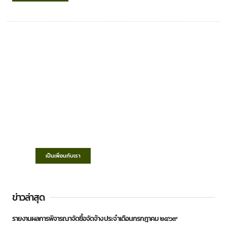
เทศบาลตำบลชำฆ้อ
“ตำบลชำฆ้อมุ่งพัฒนาคุณภาพชีวิต เศรษฐกิจ
ก้าวหน้า ประชาชนมีส่วนร่วม ”
เป็นเพื่อนกับเรา
ข่าวล่าสุด
รายงานผลการพิจารณาจัดซื้อจัดจ้าง ประจำเดือนกรกฎาคม ๒๕๖๙