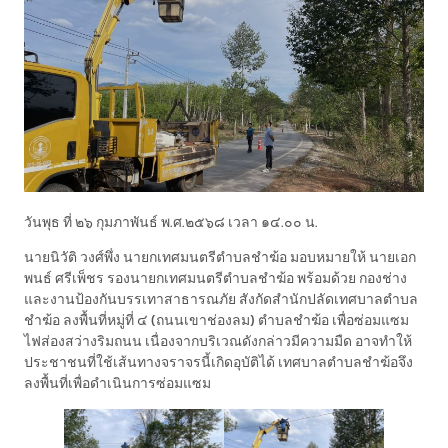
วันพุธ ที่ ๒๖ กุมภาพันธ์ พ.ศ.๒๕๖๘ เวลา ๑๔.๐๐ น.
นายนิวัติ วงศ์พึ่ง นายกเทศมนตรีตำบลชำฆ้อ มอบหมายให้ นายเอก
พนธ์ ศรีเพ็ชร รองนายกเทศมนตรีตำบลชำฆ้อ พร้อมด้วย กองช่าง
และงานป้องกันบรรเทาสาธารณภัย สังกัดสำนักปลัดเทศบาลตำบล
ชำฆ้อ ลงพื้นที่หมู่ที่ ๔ (ถนนเขาช่องลม) ตำบลชำฆ้อ เพื่อซ่อมแซม
ไฟส่องสว่างริมถนน เนื่องจากบริเวณดังกล่าวมีความมืด อาจทำให้
ประชาชนที่ใช้เส้นทางจราจรนี้เกิดอุบัติได้ เทศบาลตำบลชำฆ้อจึง
ลงพื้นที่เพื่อดำเนินการซ่อมแซม