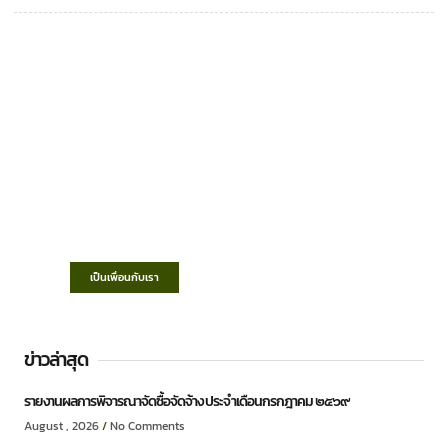
เทศบาลตำบลชำฆ้อ
“ตำบลชำฆ้อมุ่งพัฒนาคุณภาพชีวิต เศรษฐกิจ
ก้าวหน้า ประชาชนมีส่วนร่วม ”
เป็นเพื่อนกับเรา
ข่าวล่าสุด
รายงานผลการพิจารณาจัดซื้อจัดจ้าง ประจำเดือนกรกฎาคม ๒๕๖๙
August , 2026
No Comments