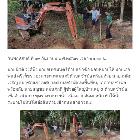
วันพฤหัสบดี ที่ ๑๙ กันยายน พ.ศ.๒๕๖๗ เวลา ๑๐.๐๐ น.
นายนิวัติ วงศ์พึ่ง นายกเทศมนตรีตำบลชำฆ้อ มอบหมายให้ นายเอก
พนธ์ ศรีเพ็ชร รองนายกเทศมนตรีตำบลชำฆ้อ พร้อมด้วย นายสมคิด
เจริญ สมาชิกสภาเทศบาลตำบลชำฆ้อ ลงพื้นที่หมู่ ๔ ตำบลชำฆ้อ
พร้อมกับ นายสัญชัย หมั่นภักดี ผู้ช่วยผู้ใหญ่บ้านหมู่ ๔ ตำบลชำฆ้อ
เพื่อดำเนินการขุดรางระบายน้ำ เนื่องจากฝนตกหนัก ทำให้น้ำ
ระบายไม่ทันจึงเอ่อล้นท่วมเข้าถนนสาธารณะ