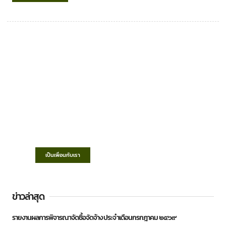
เทศบาลตำบลชำฆ้อ
“ตำบลชำฆ้อมุ่งพัฒนาคุณภาพชีวิต เศรษฐกิจ
ก้าวหน้า ประชาชนมีส่วนร่วม ”
เป็นเพื่อนกับเรา
ข่าวล่าสุด
รายงานผลการพิจารณาจัดซื้อจัดจ้าง ประจำเดือนกรกฎาคม ๒๕๖๙