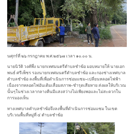
นศุกร์ที่ ๒๖ กรกฎาคม พ.ศ.๒๕๖๗ เวลา ๑๐.๐๐ น.
นายนิวัติ วงศ์พึ่ง นายกเทศมนตรีตำบลชำฆ้อ มอบหมายให้ นายเอก
พนธ์ ศรีเพ็ชร รองนายกเทศมนตรีตำบลชำฆ้อ และกองช่างเทศบาล
ตำบลชำฆ้อ ลงพื้นที่เพื่อดำเนินการซ่อมแซม-เปลี่ยนหลอดไฟฟ้า
เนื่องจากหลอดไฟอันเดิมเสื่อมสภาพ-ชำรุดเสียหาย ส่งผลให้บริเวณ
นั้นๆในช่วงเวลากลางคืนมีแสงสว่างไม่เพียงพอและไม่สะดวกใน
การมองเห็น
ทางเทศบาลตำบลชำฆ้อจึงลงพื้นที่ดำเนินการซ่อมแซม ในเขต
บริเวณพื้นที่หมู่ที่ ๔ ตำบลชำฆ้อ