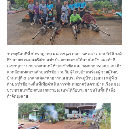
วันพฤหัสบดีที่ ๔ กรกฎาคม พ.ศ.๒๕๖๗ เวลา ๐๙.๓๐ น. นายนิวัติ วงศ์
พึ่ง นายกเทศมนตรีตำบลชำฆ้อ มอบหมายให้นายไพรัช แดงทำดี
เลขานุการนายกเทศมนตรีตำบลชำฆ้อ และกองสาธารณสุขและสิ่ง
แวดล้อมเทศบาลตำบลชำฆ้อ ร่วมกับ ผู้ใหญ่บ้านพร้อมผู้ช่วยผู้ใหญ่
บ้านหมู่ที่ ๔ อาสาสมัครสาธารณสุขประจำหมู่บ้าน (อสม.) หมู่ที่ ๔
ตำบลชำฆ้อ ลงพื้นที่เพื่อดำเนินการพ่นหมอกควันตามบ้านเรือนของ
ประชาชนพร้อมกับแจกทรายอะเบทให้กับประชาชนในพื้นที่ เพื่อ
กำจัดยุงลาย