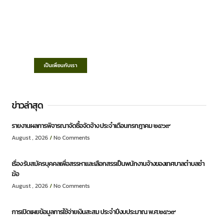
เทศบาลตำบลชำฆ้อ
“ตำบลชำฆ้อมุ่งพัฒนาคุณภาพชีวิต เศรษฐกิจ
ก้าวหน้า ประชาชนมีส่วนร่วม ”
เป็นเพื่อนกับเรา
ข่าวล่าสุด
รายงานผลการพิจารณาจัดซื้อจัดจ้าง ประจำเดือนกรกฎาคม ๒๕๖๙
August , 2026
No Comments
เรื่อง รับสมัครบุคคลเพื่อสรรหาและเลือกสรรเป็นพนักงานจ้างของเทศบาลตำบลชำ
ฆ้อ
August , 2026
No Comments
การเปิดเผยข้อมูลการใช้จ่ายเงินสะสม ประจำปีงบประมาณ พ.ศ.๒๕๖๙