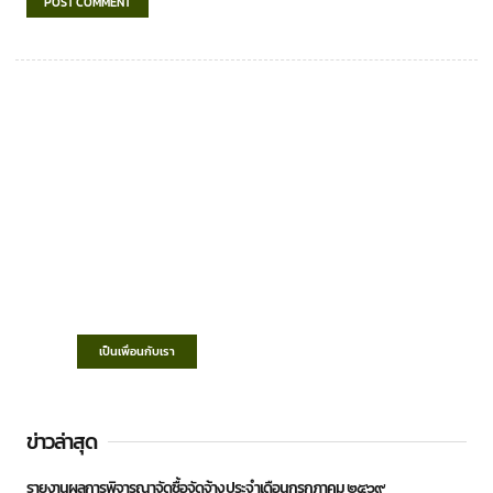
เทศบาลตำบลชำฆ้อ
“ตำบลชำฆ้อมุ่งพัฒนาคุณภาพชีวิต เศรษฐกิจ
ก้าวหน้า ประชาชนมีส่วนร่วม ”
เป็นเพื่อนกับเรา
ข่าวล่าสุด
รายงานผลการพิจารณาจัดซื้อจัดจ้าง ประจำเดือนกรกฎาคม ๒๕๖๙