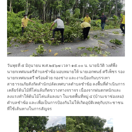
วันพุธที่ ๕ มิถุนายน พ.ศ.๒๕๖๗ เวลา ๑๕.๐๐ น. นายนิวัติ วงศ์พึ่ง
นายกเทศมนตรีตำบลชำฆ้อ มอบหมายให้ นายเอกพนธ์ ศรีเพ็ชร รอง
นายกเทศมนตรี พร้อมด้วย กองช่าง และงานป้องกันบรรเทา
สาธารณภัยสังกัดสำนักปลัดเทศบาลตำบลชำฆ้อ ลงพื้นที่ดำเนินการ
เคลียร์ต้นไม้ที่โค่นล้มกีดขวางทางจราจร เนื่องจากฝนตกหนักและ
ลงแรงทำให้ต้นไม้โค่นล้มลงมา ในเขตพื้นที่หมู่ ๔ (บ้านเขาช่องลม)
ตำบลชำฆ้อ และเพื่อเป็นการป้องกันไม่ให้เกิดอุบัติเหตุกับประชาชน
ที่ใช้เส้นทางในการสัญจร