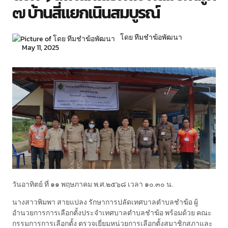
๗ บ้านสี่แยกเนินสมบูรณ์
โดย ทีมชำฆ้อพัฒนา
May 11, 2025
วันอาทิตย์ ที่ ๑๑ พฤษภาคม พ.ศ.๒๕๖๘ เวลา ๑๐.๓๐ น.
นางสาวพิมพา สายแปลง รักษาการปลัดเทศบาลตำบลชำฆ้อ ผู้
อำนวยการการเลือกตั้งประจำเทศบาลตำบลชำฆ้อ พร้อมด้วย คณะ
กรรมการการเลือกตั้ง ตรวจเยี่ยมหน่วยการเลือกตั้งสมาชิกสภาและ