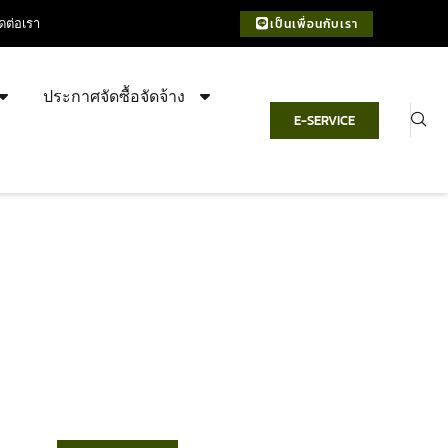
ิดต่อเรา
เป็นเพื่อนกับเรา
ประกาศจัดซื้อจัดจ้าง
E-SERVICE
เทศบาลตำบลชำฆ้อ
“ตำบลชำฆ้อมุ่งพัฒนาคุณภาพชีวิต
เศรษฐกิจก้าวหน้า ประชาชนมีส่วนร่วม ”