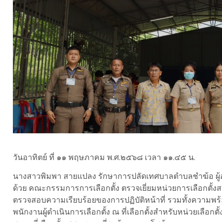
วันอาทิตย์ ที่ ๑๑ พฤษภาคม พ.ศ.๒๕๖๘ เวลา ๑๑.๔๕ น.
นางสาวพิมพา สายแปลง รักษาการปลัดเทศบาลตำบลชำฆ้อ ผู้
ด้วย คณะกรรมการการเลือกตั้ง ตรวจเยี่ยมหน่วยการเลือกตั
ตรวจสอบความเรียบร้อยของการปฏิบัติหน้าที่ รวมทั้งความพร
พนักงานผู้ดำเนินการเลือกตั้ง ณ ที่เลือกตั้งสำหรับหน่วยเลือกต