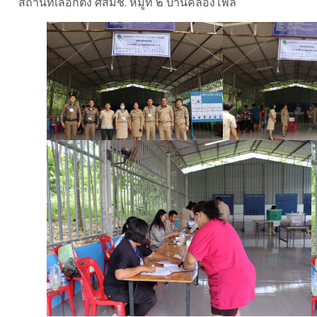
สถานที่เลือกตั้ง ศสมช. หมูที่ ๒ บ้านคลองโพล้