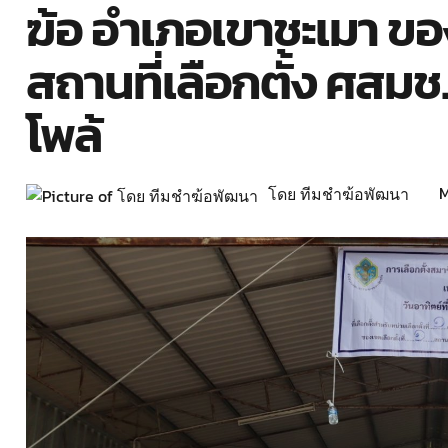
ฆ้อ อำเภอเขาชะเมา ของ
สถานที่เลือกตั้ง ศสมช.
โพล้
M
โดย ทีมชำฆ้อพัฒนา