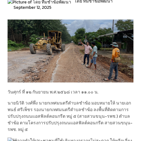
โดย ทีมชำฆ้อพัฒนา
September 12, 2025
วันศุกร์ ที่ ๑๒ กันยายน พ.ศ.๒๕๖๘ เวลา ๑๑.๐๐ น.
นายนิวัติ วงศ์พึ่ง นายกเทศมนตรีตำบลชำฆ้อ มอบหมายให้ นายเอก
พนธ์ ศรีเพ็ชร รองนายกเทศมนตรีตำบลชำฆ้อ ลงพื้นที่ติดตามการ
ปรับปรุงถนนแอสฟัลต์คอนกรีต หมู่ ๕ (สายสวนขนุน-รพช.) ตำบล
ชำฆ้อ ตามโครงการปรับปรุงถนนแอสฟัลต์คอนกรีต สายสวนขนุน-
รพช. หมู่ ๕
อาจทำให้ประชาชนที่ใช้เส้นทางจราจรไม่สะดวก ให้หลีกเลี่ยง