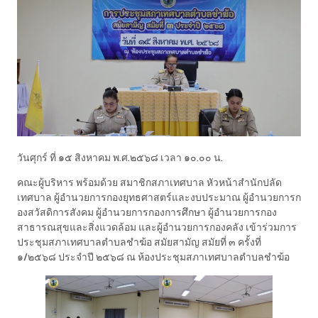
วันศุกร์ ที่ ๑๕ สิงหาคม พ.ศ.๒๕๖๘ เวลา ๑๐.๐๐ น.
คณะผู้บริหาร พร้อมด้วย สมาชิกสภาเทศบาล หัวหน้าสำนักปลัด
เทศบาล ผู้อำนวยการกองยุทธศาสตร์และงบประมาณ ผู้อำนวยการก
องสวัสดิการสังคม ผู้อำนวยการกองการศึกษา ผู้อำนวยการกอง
สาธารณสุขและสิ่งแวดล้อม และผู้อำนวยการกองคลัง เข้าร่วมการ
ประชุมสภาเทศบาลตำบลชำฆ้อ สมัยสามัญ สมัยที่ ๓ ครั้งที่
๑/๒๕๖๘ ประจำปี ๒๕๖๘ ณ ห้องประชุมสภาเทศบาลตำบลชำฆ้อ