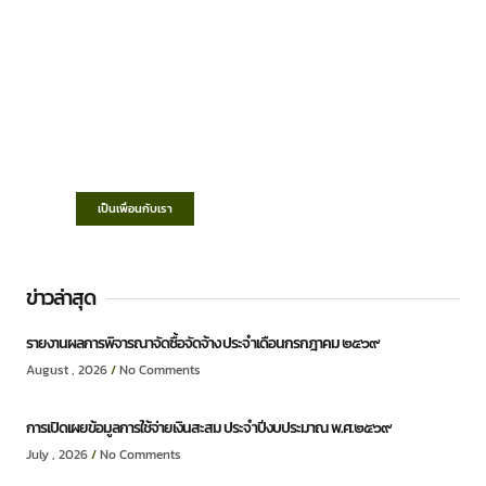
เทศบาลตำบลชำฆ้อ
“ตำบลชำฆ้อมุ่งพัฒนาคุณภาพชีวิต เศรษฐกิจ
ก้าวหน้า ประชาชนมีส่วนร่วม ”
เป็นเพื่อนกับเรา
ข่าวล่าสุด
รายงานผลการพิจารณาจัดซื้อจัดจ้าง ประจำเดือนกรกฎาคม ๒๕๖๙
August , 2026
No Comments
การเปิดเผยข้อมูลการใช้จ่ายเงินสะสม ประจำปีงบประมาณ พ.ศ.๒๕๖๙
July , 2026
No Comments