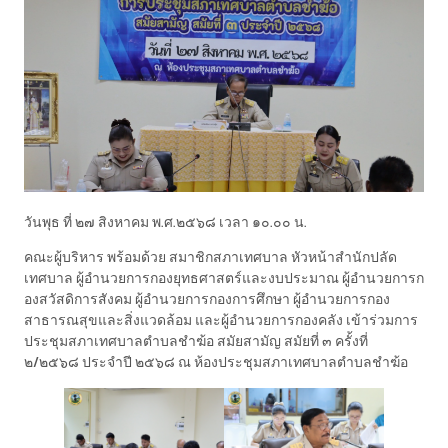
วันพุธ ที่ ๒๗ สิงหาคม พ.ศ.๒๕๖๘ เวลา ๑๐.๐๐ น.
คณะผู้บริหาร พร้อมด้วย สมาชิกสภาเทศบาล หัวหน้าสำนักปลัด
เทศบาล ผู้อำนวยการกองยุทธศาสตร์และงบประมาณ ผู้อำนวยการก
องสวัสดิการสังคม ผู้อำนวยการกองการศึกษา ผู้อำนวยการกอง
สาธารณสุขและสิ่งแวดล้อม และผู้อำนวยการกองคลัง เข้าร่วมการ
ประชุมสภาเทศบาลตำบลชำฆ้อ สมัยสามัญ สมัยที่ ๓ ครั้งที่
๒/๒๕๖๘ ประจำปี ๒๕๖๘ ณ ห้องประชุมสภาเทศบาลตำบลชำฆ้อ