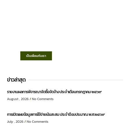
เทศบาลตำบลชำฆ้อ
“ตำบลชำฆ้อมุ่งพัฒนาคุณภาพชีวิต เศรษฐกิจ
ก้าวหน้า ประชาชนมีส่วนร่วม ”
เป็นเพื่อนกับเรา
ข่าวล่าสุด
รายงานผลการพิจารณาจัดซื้อจัดจ้าง ประจำเดือนกรกฎาคม ๒๕๖๙
August , 2026
No Comments
การเปิดเผยข้อมูลการใช้จ่ายเงินสะสม ประจำปีงบประมาณ พ.ศ.๒๕๖๙
July , 2026
No Comments