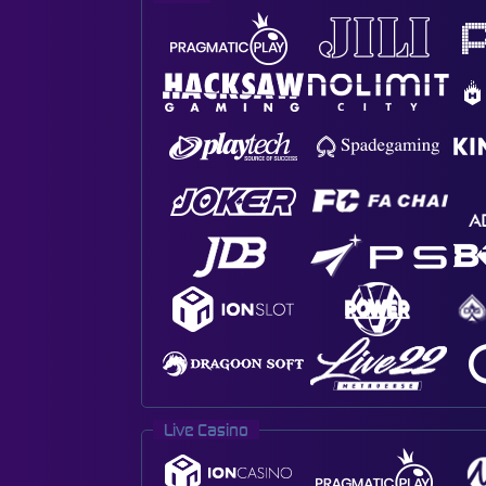
Live Casino