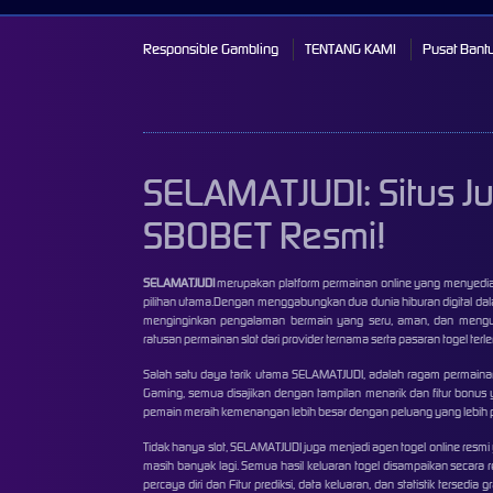
Responsible Gambling
TENTANG KAMI
Pusat Bant
SELAMATJUDI: Situs Ju
SBOBET Resmi!
SELAMATJUDI
merupakan platform permainan online yang menyediakan 
pilihan utama.Dengan menggabungkan dua dunia hiburan digital dal
menginginkan pengalaman bermain yang seru, aman, dan mengunt
ratusan permainan slot dari provider ternama serta pasaran togel ter
Salah satu daya tarik utama
SELAMATJUDI
, adalah ragam permainan 
Gaming, semua disajikan dengan tampilan menarik dan fitur bonus 
pemain meraih kemenangan lebih besar dengan peluang yang lebih p
Tidak hanya slot,
SELAMATJUDI
juga menjadi agen togel online resm
masih banyak lagi. Semua hasil keluaran togel disampaikan secara
percaya diri dan Fitur prediksi, data keluaran, dan statistik terse