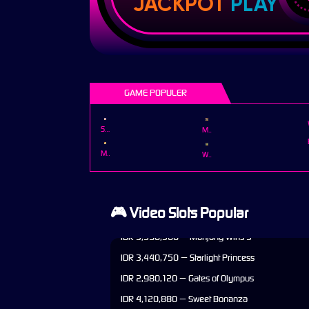
JACKPOT
PLAY
GAME POPULER
Sweet Bonanza Super Scatter
Mahjong Wins 3 – Black Scatter
Mahjong Ways
Wukong - Black Scatter
🎮 Video Slots Popular
IDR 3,590,300 — Mahjong Wins 3
IDR 3,440,750 — Starlight Princess
IDR 2,980,120 — Gates of Olympus
IDR 4,120,880 — Sweet Bonanza