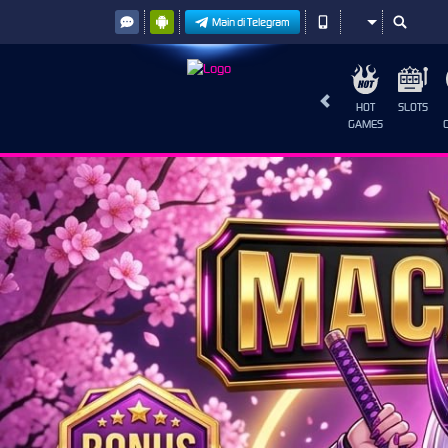
Main di Telegram
HOT
SLOTS
GAMES