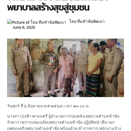
พยาบาลสร้างสุขสู่ชุมชน
โดย ทีมชำฆ้อพัฒนา
June 6, 2025
วันศุกร์ ที่ ๖ มิถุนายน พ.ศ.๒๕๖๘ เวลา ๑๓.๐๐ น.
นางสาวรุ่งฟ้า พามนตรี ผู้อำนวยการกองคลังเทศบาลตำบลชำฆ้อ
รักษาราชการแทนปลัดเทศบาลตำบลชำฆ้อ ปฏิบัติหน้าที่นายก
เทศมนตรีเทศบาลตำบลชำฆ้อ พร้อมด้วย ข้าราชการ พนักงานจ้าง