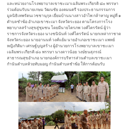
และหน่วยงานโรงพยาบาลเขาชะเมาเฉลิมพระเกียรติ ๘๐ พรรษา
ร่วมต้อนรับนายเกษม วัฒนชัย องคมนตรี รองประธานกรรมการ
มูลนิธิเทพรัตนเวชชานุกุล เยี่ยมบ้านนางสาวอำไพ กล้าหาญ หมู่ที่ ๑
ตำบลชำฆ้อ อำเภอเขาชะเมา จังหวัดระยอง ตามโครงการโรง
พยาบาลสร้างสุขสู่ชุมชน โดยมีนายไตรภพ วงศ์ไตรรัตน์ ผู้ว่า
ราชการจังหวัดระยอง นางชนินันท์ วงศ์ไตรรัตน์ นายกเหล่ากาชาด
จังหวัดระยอง นายอานนท์ วงศ์แย้ม นายอำเภอเขาชะเมา แพทย์
หญิงกิติมา เศรษฐ์บุญสร้าง ผู้อำนวยการโรงพยาบาลเขาชะเมา
เฉลิมพระเกียรติ ๘๐ พรรษา นางดาวน้อย วงษ์ธนสุภรณ์
สาธารณสุขอำเภอ นายกองค์การบริหารส่วนตำบลเขาชะเมา
กำนันตำบลห้วยทับมอญ กำนันตำบลชำฆ้อ ให้การต้อนรับ