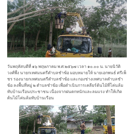
วันพฤหัสบดีที่ ๑๖ พฤษภาคม พ.ศ.๒๕๖๗ เวลา ๑๐.๐๐ น. นายนิวัติ
วงศ์พึ่ง นายกเทศมนตรีตำบลชำฆ้อ มอบหมายให้ นายเอกพนธ์ ศรีเพ็
ชร รองนายกเทศมนตรีตำบลชำฆ้อ และกองช่างเทศบาลตำบลชำ
ฆ้อ ลงพื้นที่หมู่ ๒ ตำบลชำฆ้อ เพื่อดำเนินการเคลียร์ต้นไม้ที่โค่นล้ม
ทับบ้านเรือนประชาชน เนื่องจากฝนตกหนักและลมแรง ทำให้เกิด
ต้นไม้โค่นล้มทับบ้านเรือน