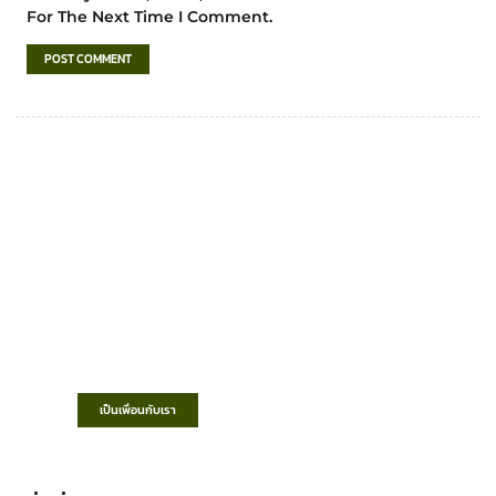
For The Next Time I Comment.
เทศบาลตำบลชำฆ้อ
“ตำบลชำฆ้อมุ่งพัฒนาคุณภาพชีวิต เศรษฐกิจ
ก้าวหน้า ประชาชนมีส่วนร่วม ”
เป็นเพื่อนกับเรา