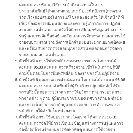
คะแนน ควรพัฒนาวิธีการเข้าถึงช่องทางในการ
ประชาสัมพันธ์ให้หลากหลายและ มีประสิทธิภาพ (สะดวก/
รวดเร็ว/ตอบสนองในการแก้ไข) และส่งเสริมให้เจ้าหน้าที่ ที่
เกี่ยวข้องมีการเพิ่มพูนทักษะและความรู้เกี่ยวกับการ ปฏิบัติ
งานอย่างสม่ำเสมอ และจัดให้มีการเปิดเผยข้อมูลสร้าง การ
รับรู้แผนการจัดซื้อจัดจ้างหรือแผนการจัดหาพัสดุ แผนการใช้
จ่ายงบประมาณ รวมถึงการเบิกจ่าย งบประมาณอย่างเปิดเผย
และพร้อม รับการตรวจสอบทุกภาคส่วน ตลอดจนการจัดทำ
รายงานผลอย่าง สม่ำเสมอ
ตัวชี้วัดที่ 4 การใช้ทรัพย์สินของทางราชการ โดยรวมได้
คะแนน 95.33 คะแนน ควรสร้างความเข้าใจในการ ปฏิบัติ
ตามขั้นตอนในการยืมทรัพย์สิน ของราชการไปปฏิบัติงาน
ตัวชี้วัดที่ 6 คุณภาพการดำเนินงาน โดยรวมได้คะแนน 95.86
คะแนน ควรประชาสัมพันธ์ให้ผู้รับบริการ ผู้มาติดต่อได้รับ
ทราบถึงขั้นตอนระยะเวลา การให้บริการ ตามกระบวนการ
ทำงานต่าง ๆ ตาม คู่มือประชาชนของเทศบาลตำบล ชำฆ้อ
และการเน้นย้ำการกำกับดูแลตรวจสอบ การทำงานของเจ้า
หน้าที่ ภายใต้สังกัดในหน่วยงาน
ตัวชี้วัดที่ 2 การใช้งบประมาณ โดยรวมได้คะแนน 96.89
คะแนน ควรจัดให้มีการเปิดเผยข้อมูลสร้างการรับรู้แผนการ
จัดซื้อจัดจ้างหรือแผนการจัดหาพัสดุ แผนการใช้จ่ายงบ