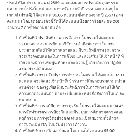
ประจำปีงบประมาณ พ.ศ.2569 และแจ้งผลการประเมินคุณธรรม
และความโปร่งใสหน่วยงานภาครัฐ ประจำปี 2568 คะแนนอยู่ใน
เกณฑ์ (ผ่านดี) ได้คะแนน 96.05 คะแนน ซึ่งลดลงจาก ปี 2567 (2.44
คะแนน) โดยจุดอ่อน (ตัวชี้วัดที่ได้คะแนนน้อยกว่าร้อยละ 99.00)
จำนวน 7 ตัวชี้วัดตามลำดับ คือ
ตัวชี้วัดที่ 7 ประสิทธิภาพการสื่อสาร โดยรวมได้คะแนน
92.00 คะแนน ควรพัฒนาวิธีการเข้าถึงช่องทางใน การ
ประชาสัมพันธ์ให้หลากหลายและ มีประสิทธิภาพ (สะดวก/
รวดเร็ว/ตอบสนองในการแก้ไข) และส่งเสริม ให้เจ้าหน้าที่ ที่
เกี่ยวข้องมีการเพิ่มพูน ทักษะและความรู้ เกี่ยวกับการ ปฏิบัติ
งานอย่างสม่ำเสมอ
ตัวชี้วัดที่ 8 การปรับปรุงการทำงาน โดยรวมได้คะแนน 92.33
คะแนน ควรจัดส่งเจ้าหน้าที่เข้ารับ การศึกษาอบรมตามหน่วย
งานต่างๆ ของรัฐเพื่อเพิ่มประสิทธิภาพในการทำงานให้เกิด
ความถูกต้องแม่นยำ ตามระเบียบและหนังสือสั่งการในแต่ ละ
หน่วยงาน
ตัวชี้วัดที่ 5 การแก้ปัญหาการทุจริต โดยรวมได้คะแนน 94.45
ควรจัดทำมาตรการป้องกันและมีระบบการติดตามตรวจสอบ
พฤติกรรม การทุจริตอย่างชัดเจนและเปิดเผยรวมทั้งนำผล
การประเมิน ITA ไปปรับปรุงการทำงาน
ตัวชี้วัดที่ 9 การเปิดเผยข้อมูล โดยรวมได้คะแนน 95.00