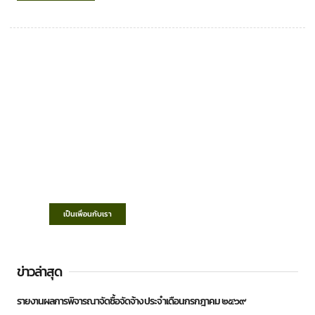
เทศบาลตำบลชำฆ้อ
“ตำบลชำฆ้อมุ่งพัฒนาคุณภาพชีวิต เศรษฐกิจ
ก้าวหน้า ประชาชนมีส่วนร่วม ”
เป็นเพื่อนกับเรา
ข่าวล่าสุด
รายงานผลการพิจารณาจัดซื้อจัดจ้าง ประจำเดือนกรกฎาคม ๒๕๖๙