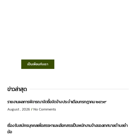
เทศบาลตำบลชำฆ้อ
“ตำบลชำฆ้อมุ่งพัฒนาคุณภาพชีวิต เศรษฐกิจ
ก้าวหน้า ประชาชนมีส่วนร่วม ”
เป็นเพื่อนกับเรา
ข่าวล่าสุด
รายงานผลการพิจารณาจัดซื้อจัดจ้าง ประจำเดือนกรกฎาคม ๒๕๖๙
August , 2026
No Comments
เรื่อง รับสมัครบุคคลเพื่อสรรหาและเลือกสรรเป็นพนักงานจ้างของเทศบาลตำบลชำ
ฆ้อ