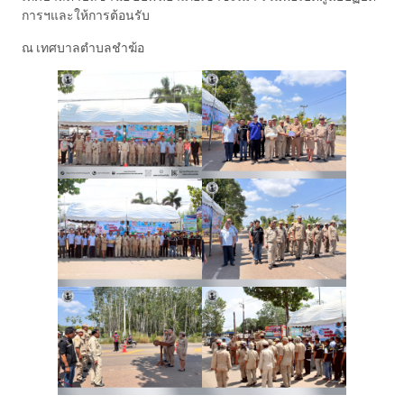
การฯและให้การต้อนรับ
ณ เทศบาลตำบลชำฆ้อ