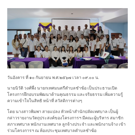
วันอังคาร ที่ ๑๐ กันยายน พ.ศ.๒๕๖๗ เวลา ๐๙.๐๐ น.
นายนิวัติ วงศ์พึ่ง นายกเทศมนตรีตำบลชำฆ้อ เป็นประธานเปิด
โครงการฝึกอบรมพัฒนาด้านคุณธรรม และจริยธรรม เพิ่มความรู้
ความเข้าใจในสิทธิ หน้าที่ สวัสดิการต่างๆ
โดย นางสาวพิมพา สายแปลง หัวหน้าสำนักปลัดเทศบาล เป็นผู้
กล่าวรายงานวัตถุประสงค์ของโครงการฯ มีคณะผู้บริหาร สมาชิก
สภาเทศบาล พนักงานเทศบาล ลูกจ้างประจำ และพนักงานจ้าง เข้า
ร่วมโครงการฯ ณ ห้องประชุมเทศบาลตำบลชำฆ้อ