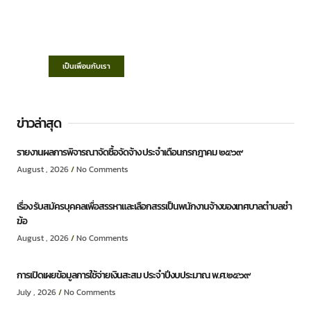
“ตำบลชำฆ้อมุ่งพัฒนาคุณภาพชีวิต เศรษฐกิจ
ก้าวหน้า ประชาชนมีส่วนร่วม ”
เป็นเพื่อนกับเรา
ข่าวล่าสุด
รายงานผลการพิจารณาจัดซื้อจัดจ้าง ประจำเดือนกรกฎาคม ๒๕๖๙
August , 2026
No Comments
เรื่อง รับสมัครบุคคลเพื่อสรรหาและเลือกสรรเป็นพนักงานจ้างของเทศบาลตำบลชำ
ฆ้อ
August , 2026
No Comments
การเปิดเผยข้อมูลการใช้จ่ายเงินสะสม ประจำปีงบประมาณ พ.ศ.๒๕๖๙
July , 2026
No Comments