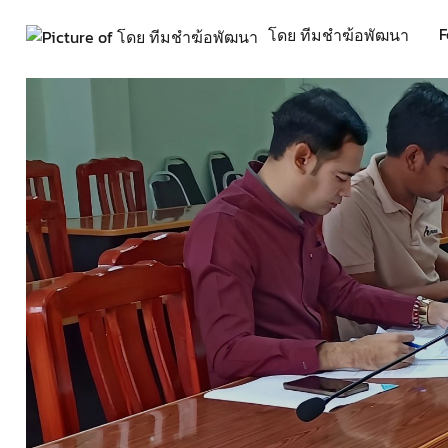
F
โดย ทีมชำฆ้อพัฒนา