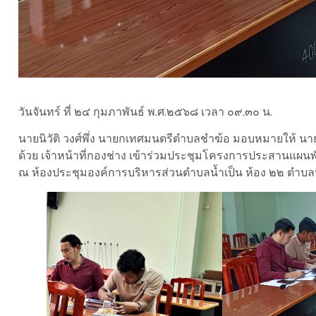
วันจันทร์ ที่ ๒๔ กุมภาพันธ์ พ.ศ.๒๕๖๘ เวลา ๐๙.๓๐ น.
นายนิวัติ วงศ์พึ่ง นายกเทศมนตรีตำบลชำฆ้อ มอบหมายให้ น
ด้วย เจ้าหน้าที่กองช่าง เข้าร่วมประชุมโครงการประสานแผ
ณ ห้องประชุมองค์การบริหารส่วนตำบลน้ำเป็น ห้อง ๒๒ ตำบล