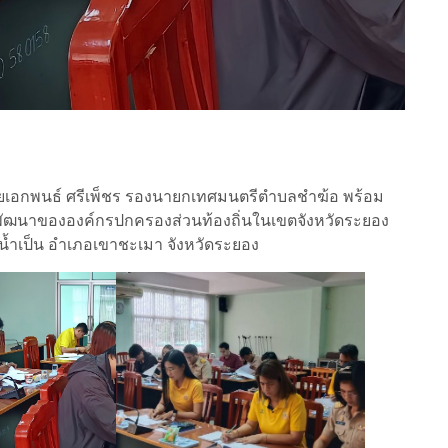
ายเอกพนธ์ ศรีเพ็ชร รองนายกเทศมนตรีตำบลชำฆ้อ พร้อม
นพัฒนาขององค์กรปกครองส่วนท้องถิ่นในเขตจังหวัดระยอง
น้ำเป็น อำเภอเขาชะเมา จังหวัดระยอง