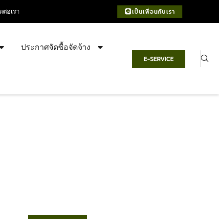
ิดต่อเรา
เป็นเพื่อนกับเรา
ประกาศจัดซื้อจัดจ้าง
E-SERVICE
เทศบาลตำบลชำฆ้อ
“ตำบลชำฆ้อมุ่งพัฒนาคุณภาพชีวิต
เศรษฐกิจก้าวหน้า ประชาชนมีส่วนร่วม ”