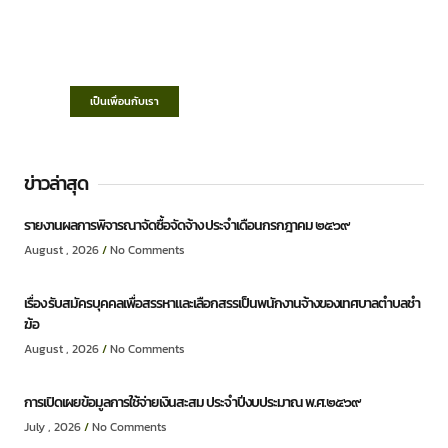
เทศบาลตำบลชำฆ้อ
“ตำบลชำฆ้อมุ่งพัฒนาคุณภาพชีวิต เศรษฐกิจ
ก้าวหน้า ประชาชนมีส่วนร่วม ”
เป็นเพื่อนกับเรา
ข่าวล่าสุด
รายงานผลการพิจารณาจัดซื้อจัดจ้าง ประจำเดือนกรกฎาคม ๒๕๖๙
August , 2026
No Comments
เรื่อง รับสมัครบุคคลเพื่อสรรหาและเลือกสรรเป็นพนักงานจ้างของเทศบาลตำบลชำ
ฆ้อ
August , 2026
No Comments
การเปิดเผยข้อมูลการใช้จ่ายเงินสะสม ประจำปีงบประมาณ พ.ศ.๒๕๖๙
July , 2026
No Comments