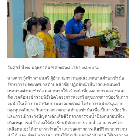
วันศุกร์ ที่ ๓๐ พฤษภาคม พ.ศ.๒๕๖๘ เวลา ๐๘.๓๐ น.
นางสาวรุ่งฟ้า พามนตรี ผู้อำนวยการกองคลังเทศบาลตำบลชำฆ้อ
รักษาการปลัดเทศบาลตำบลชำฆ้อ ปฏิบัติหน้าที่นายกเทศมนตรี
เทศบาลตำบลชำฆ้อ มอบหมายให้ เจ้าหน้าที่กองสาธารณะสุขและ
สิ่งแวดล้อม เข้าร่วมพิธีเปิดโครงการส่งเสริมสุขภาพการป้องกันการ
จมน้ำในเด็ก ประจำปีงบประมาณ ๒๕๖๘ ได้รับการสนับสนุนจาก
กองทุนหลักประกันสุขภาพ เทศบาลตำบลชำฆ้อ เพื่อเป็นการป้องกัน
และการเฝ้าระวังปัญหาเด็กเสียชีวิตจากการจมน้ำป้องกันก่อนที่จะ
เกิดเหตุการณ์ จึงต้องให้นักเรียนมีทักษะการว่ายน้ำ สามารถช่วย
เหลือตนเองให้สามารถว่ายน้ำ และรอดจากการเสียชีวิตจากการจม
น้ำได้ และเพื่อเป็นการส่งเสริมให้นักเรียนออกกำลังกาย ใช้เวลาว่าง