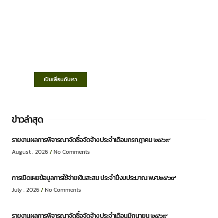
เทศบาลตำบลชำฆ้อ
“ตำบลชำฆ้อมุ่งพัฒนาคุณภาพชีวิต เศรษฐกิจ
ก้าวหน้า ประชาชนมีส่วนร่วม ”
เป็นเพื่อนกับเรา
ข่าวล่าสุด
รายงานผลการพิจารณาจัดซื้อจัดจ้าง ประจำเดือนกรกฎาคม ๒๕๖๙
August , 2026
No Comments
การเปิดเผยข้อมูลการใช้จ่ายเงินสะสม ประจำปีงบประมาณ พ.ศ.๒๕๖๙
July , 2026
No Comments
รายงานผลการพิจารณาจัดซื้อจัดจ้าง ประจำเดือนมิถุนายน ๒๕๖๙