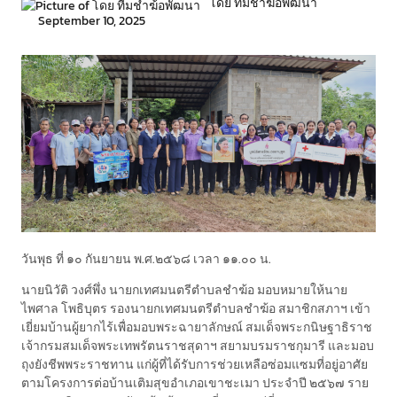
โดย ทีมชำฆ้อพัฒนา
September 10, 2025
วันพุธ ที่ ๑๐ กันยายน พ.ศ.๒๕๖๘ เวลา ๑๑.๐๐ น.
นายนิวัติ วงศ์พึ่ง นายกเทศมนตรีตำบลชำฆ้อ มอบหมายให้นาย
ไพศาล โพธิบุตร รองนายกเทศมนตรีตำบลชำฆ้อ สมาชิกสภาฯ เข้า
เยี่ยมบ้านผู้ยากไร้เพื่อมอบพระฉายาลักษณ์ สมเด็จพระกนิษฐาธิราช
เจ้ากรมสมเด็จพระเทพรัตนราชสุดาฯ สยามบรมราชกุมารี และมอบ
ถุงยังชีพพระราชทาน แก่ผู้ที่ได้รับการช่วยเหลือซ่อมแซมที่อยู่อาศัย
ตามโครงการต่อบ้านเติมสุขอำเภอเขาชะเมา ประจำปี ๒๕๖๗ ราย