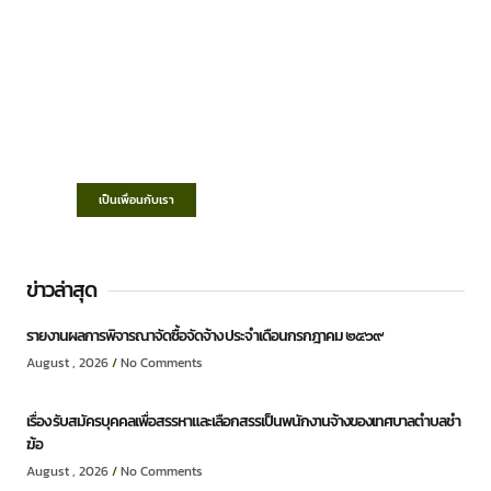
เทศบาลตำบลชำฆ้อ
“ตำบลชำฆ้อมุ่งพัฒนาคุณภาพชีวิต เศรษฐกิจ
ก้าวหน้า ประชาชนมีส่วนร่วม ”
เป็นเพื่อนกับเรา
ข่าวล่าสุด
รายงานผลการพิจารณาจัดซื้อจัดจ้าง ประจำเดือนกรกฎาคม ๒๕๖๙
August , 2026
No Comments
เรื่อง รับสมัครบุคคลเพื่อสรรหาและเลือกสรรเป็นพนักงานจ้างของเทศบาลตำบลชำ
ฆ้อ
August , 2026
No Comments