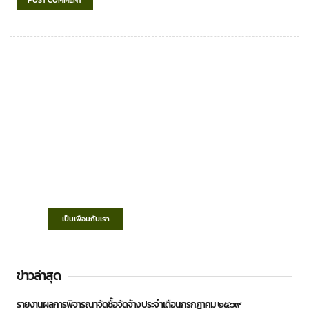
เทศบาลตำบลชำฆ้อ
“ตำบลชำฆ้อมุ่งพัฒนาคุณภาพชีวิต เศรษฐกิจ
ก้าวหน้า ประชาชนมีส่วนร่วม ”
เป็นเพื่อนกับเรา
ข่าวล่าสุด
รายงานผลการพิจารณาจัดซื้อจัดจ้าง ประจำเดือนกรกฎาคม ๒๕๖๙