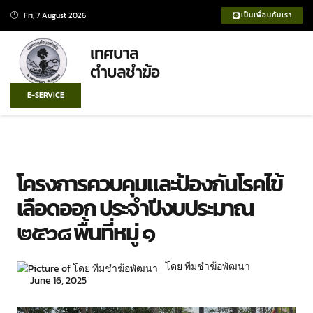
Fri, 7 August 2026
เป็นเพื่อนกับเรา
เทศบาล
ตำบลชำฆ้อ
เทศบาลชำฆ้อ
แผนพัฒนา
ศูนย์ข้อมูลข่าวสาร
ประกาศจัดซื้อจัดจ้าง
บริการประชาชน
E-SERVICE
โครงการควบคุมและป้องกันโรคไข้
เลือดออก ประจำปีงบประมาณ
๒๕๖๘ พื้นที่หมู่ ๑
โดย ทีมชำฆ้อพัฒนา
June 16, 2025