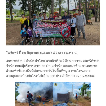
วันจันทร์ ที่ ๑๖ มิถุนายน พ.ศ.๒๕๖๘ เวลา ๐๘.๓๐ น.
เทศบาลตำบลชำฆ้อ นำโดย นายนิวัติ วงศ์พึ่ง นายกเทศมนตรีตำบล
ชำฆ้อ คณะผู้บริหารเทศบาลตำบลชำฆ้อ และสมาชิกสภาเทศบาล
ตำบลชำฆ้อ ลงพื้นทีพ่นหมอกควันในพื้นที่หมู่ ๑ ตามโครงการ
ควบคุมและป้องกันโรคไข้เลือดออก ประจำปีงบประมาณ ๒๕๖๘