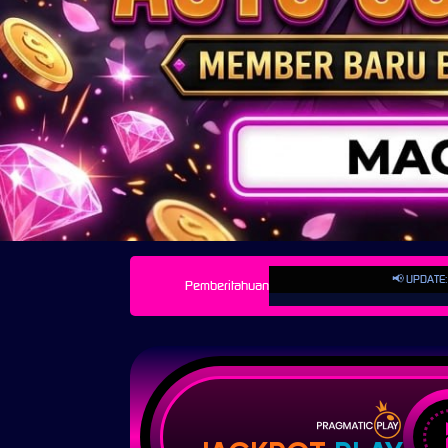
📢 UPDATE: Promo slot ser
Pemberitahuan