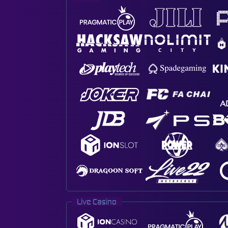
Live Casino