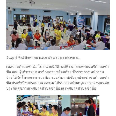
วันศุกร์ ที่ ๘ สิงหาคม พ.ศ.๒๕๖๘ เวลา ๐๖.๓๐ น.
เทศบาลตำบลชำฆ้อ โดย นายนิวัติ วงศ์พึ่ง นายกเทศมนตรีตำบลชำ
ฆ้อ คณะผู้บริหารฯ สมาชิกสภาฯ พร้อมด้วย ข้าราชการ พนักงาน
จ้าง ได้จัดโครงการตรวจคัดกรองสุขภาพเชิงรุกประชาชนตำบลชำ
ฆ้อ ประจำปีงบประมาณ ๒๕๖๘ ได้รับการสนับสนุนจาก กองทุนหลัก
ประกันสุขภาพเทศบาลตำบลชำฆ้อ ณ เทศบาลตำบลชำฆ้อ