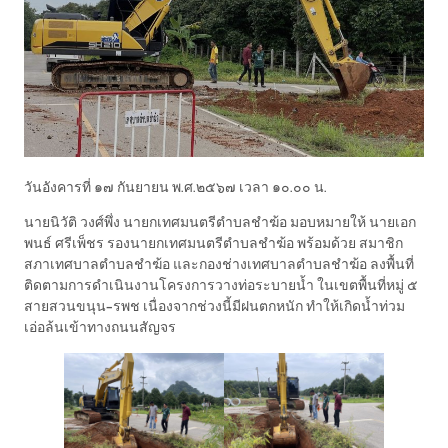
วันอังคารที่ ๑๗ กันยายน พ.ศ.๒๕๖๗ เวลา ๑๐.๐๐ น.
นายนิวัติ วงศ์พึ่ง นายกเทศมนตรีตำบลชำฆ้อ มอบหมายให้ นายเอก
พนธ์ ศรีเพ็ชร รองนายกเทศมนตรีตำบลชำฆ้อ พร้อมด้วย สมาชิก
สภาเทศบาลตำบลชำฆ้อ และกองช่างเทศบาลตำบลชำฆ้อ ลงพื้นที่
ติดตามการดำเนินงานโครงการวางท่อระบายน้ำ ในเขตพื้นที่หมู่ ๕
สายสวนขนุน-รพช เนื่องจากช่วงนี้มีฝนตกหนัก ทำให้เกิดน้ำท่วม
เอ่อล้นเข้าทางถนนสัญจร