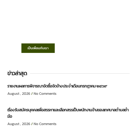
เทศบาลตำบลชำฆ้อ
“ตำบลชำฆ้อมุ่งพัฒนาคุณภาพชีวิต เศรษฐกิจ
ก้าวหน้า ประชาชนมีส่วนร่วม ”
เป็นเพื่อนกับเรา
ข่าวล่าสุด
รายงานผลการพิจารณาจัดซื้อจัดจ้าง ประจำเดือนกรกฎาคม ๒๕๖๙
August , 2026
No Comments
เรื่อง รับสมัครบุคคลเพื่อสรรหาและเลือกสรรเป็นพนักงานจ้างของเทศบาลตำบลชำ
ฆ้อ
August , 2026
No Comments