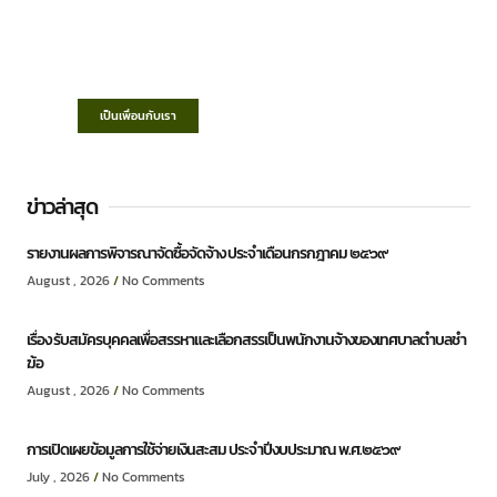
เทศบาลตำบลชำฆ้อ
“ตำบลชำฆ้อมุ่งพัฒนาคุณภาพชีวิต เศรษฐกิจ
ก้าวหน้า ประชาชนมีส่วนร่วม ”
เป็นเพื่อนกับเรา
ข่าวล่าสุด
รายงานผลการพิจารณาจัดซื้อจัดจ้าง ประจำเดือนกรกฎาคม ๒๕๖๙
August , 2026
No Comments
เรื่อง รับสมัครบุคคลเพื่อสรรหาและเลือกสรรเป็นพนักงานจ้างของเทศบาลตำบลชำ
ฆ้อ
August , 2026
No Comments
การเปิดเผยข้อมูลการใช้จ่ายเงินสะสม ประจำปีงบประมาณ พ.ศ.๒๕๖๙
July , 2026
No Comments