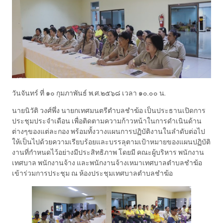
วันจันทร์ ที่ ๑๐ กุมภาพันธ์ พ.ศ.๒๕๖๘ เวลา ๑๐.๐๐ น.
นายนิวัติ วงศ์พึ่ง นายกเทศมนตรีตำบลชำฆ้อ เป็นประธานเปิดการ
ประชุมประจำเดือน เพื่อติดตามความก้าวหน้าในการดำเนินด้าน
ต่างๆของแต่ละกอง พร้อมทั้งวางแผนการปฏิบัติงานในลำดับต่อไป
ให้เป็นไปด้วยความเรียบร้อยและบรรลุตามเป้าหมายของแผนปฏิบัติ
งานที่กำหนดไว้อย่างมีประสิทธิภาพ โดยมี คณะผู้บริหาร พนักงาน
เทศบาล พนักงานจ้าง และพนักงานจ้างเหมาเทศบาลตำบลชำฆ้อ
เข้าร่วมการประชุม ณ ห้องประชุมเทศบาลตำบลชำฆ้อ