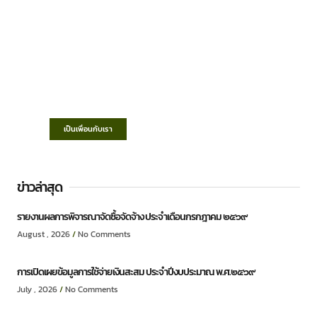
เทศบาลตำบลชำฆ้อ
“ตำบลชำฆ้อมุ่งพัฒนาคุณภาพชีวิต เศรษฐกิจ
ก้าวหน้า ประชาชนมีส่วนร่วม ”
เป็นเพื่อนกับเรา
ข่าวล่าสุด
รายงานผลการพิจารณาจัดซื้อจัดจ้าง ประจำเดือนกรกฎาคม ๒๕๖๙
August , 2026
No Comments
การเปิดเผยข้อมูลการใช้จ่ายเงินสะสม ประจำปีงบประมาณ พ.ศ.๒๕๖๙
July , 2026
No Comments