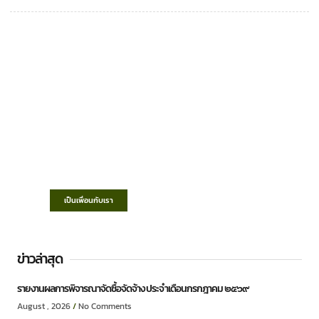
เทศบาลตำบลชำฆ้อ
“ตำบลชำฆ้อมุ่งพัฒนาคุณภาพชีวิต เศรษฐกิจ
ก้าวหน้า ประชาชนมีส่วนร่วม ”
เป็นเพื่อนกับเรา
ข่าวล่าสุด
รายงานผลการพิจารณาจัดซื้อจัดจ้าง ประจำเดือนกรกฎาคม ๒๕๖๙
August , 2026
No Comments