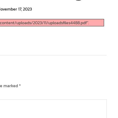
ovember 17, 2023
ontent/uploads/2023/11/uploadsfiles4488.pdf".
are marked
*