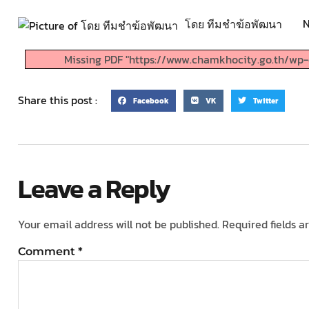
N
โดย ทีมชำฆ้อพัฒนา
Missing PDF "https://www.chamkhocity.go.th/wp-c
Share this post :
Facebook
VK
Twitter
Leave a Reply
Your email address will not be published.
Required fields 
Comment
*