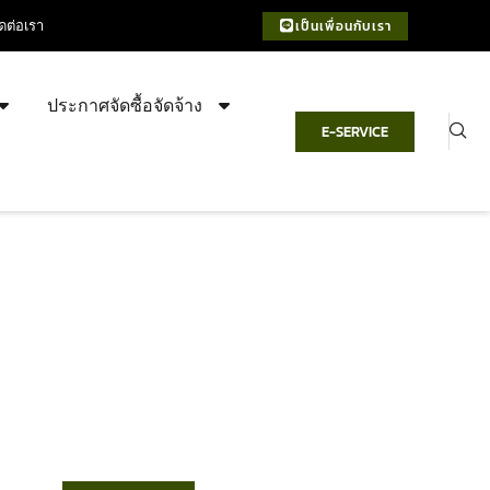
ิดต่อเรา
เป็นเพื่อนกับเรา
ประกาศจัดซื้อจัดจ้าง
E-SERVICE
เทศบาลตำบลชำฆ้อ
“ตำบลชำฆ้อมุ่งพัฒนาคุณภาพชีวิต
เศรษฐกิจก้าวหน้า ประชาชนมีส่วนร่วม ”