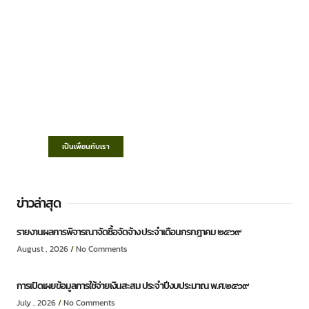
เทศบาลตำบลชำฆ้อ
“ตำบลชำฆ้อมุ่งพัฒนาคุณภาพชีวิต เศรษฐกิจ
ก้าวหน้า ประชาชนมีส่วนร่วม ”
เป็นเพื่อนกับเรา
ข่าวล่าสุด
รายงานผลการพิจารณาจัดซื้อจัดจ้าง ประจำเดือนกรกฎาคม ๒๕๖๙
August , 2026
No Comments
การเปิดเผยข้อมูลการใช้จ่ายเงินสะสม ประจำปีงบประมาณ พ.ศ.๒๕๖๙
July , 2026
No Comments