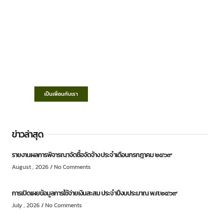
เทศบาลตำบลชำฆ้อ
“ตำบลชำฆ้อมุ่งพัฒนาคุณภาพชีวิต เศรษฐกิจ
ก้าวหน้า ประชาชนมีส่วนร่วม ”
เป็นเพื่อนกับเรา
ข่าวล่าสุด
รายงานผลการพิจารณาจัดซื้อจัดจ้าง ประจำเดือนกรกฎาคม ๒๕๖๙
August , 2026
No Comments
การเปิดเผยข้อมูลการใช้จ่ายเงินสะสม ประจำปีงบประมาณ พ.ศ.๒๕๖๙
July , 2026
No Comments