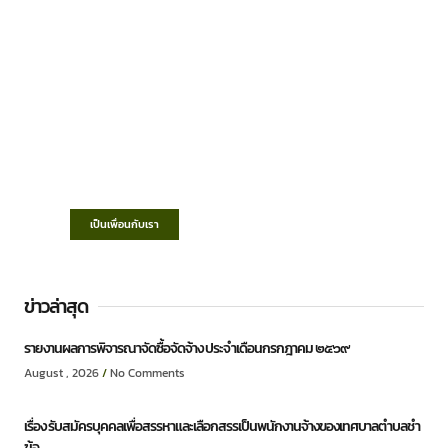
เทศบาลตำบลชำฆ้อ
“ตำบลชำฆ้อมุ่งพัฒนาคุณภาพชีวิต เศรษฐกิจ
ก้าวหน้า ประชาชนมีส่วนร่วม ”
เป็นเพื่อนกับเรา
ข่าวล่าสุด
รายงานผลการพิจารณาจัดซื้อจัดจ้าง ประจำเดือนกรกฎาคม ๒๕๖๙
August , 2026
No Comments
เรื่อง รับสมัครบุคคลเพื่อสรรหาและเลือกสรรเป็นพนักงานจ้างของเทศบาลตำบลชำ
ฆ้อ